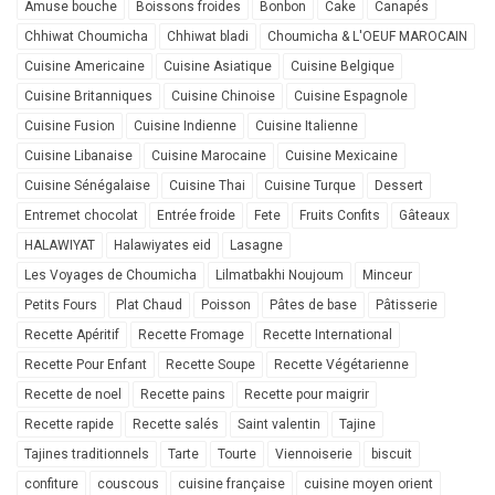
Amuse bouche
Boissons froides
Bonbon
Cake
Canapés
Chhiwat Choumicha
Chhiwat bladi
Choumicha & L'OEUF MAROCAIN
Cuisine Americaine
Cuisine Asiatique
Cuisine Belgique
Cuisine Britanniques
Cuisine Chinoise
Cuisine Espagnole
Cuisine Fusion
Cuisine Indienne
Cuisine Italienne
Cuisine Libanaise
Cuisine Marocaine
Cuisine Mexicaine
Cuisine Sénégalaise
Cuisine Thai
Cuisine Turque
Dessert
Entremet chocolat
Entrée froide
Fete
Fruits Confits
Gâteaux
HALAWIYAT
Halawiyates eid
Lasagne
Les Voyages de Choumicha
Lilmatbakhi Noujoum
Minceur
Petits Fours
Plat Chaud
Poisson
Pâtes de base
Pâtisserie
Recette Apéritif
Recette Fromage
Recette International
Recette Pour Enfant
Recette Soupe
Recette Végétarienne
Recette de noel
Recette pains
Recette pour maigrir
Recette rapide
Recette salés
Saint valentin
Tajine
Tajines traditionnels
Tarte
Tourte
Viennoiserie
biscuit
confiture
couscous
cuisine française
cuisine moyen orient