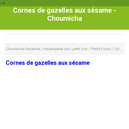
-->
Cornes de gazelles aux sésame -
Choumicha
Choumicha Recettes
/
Halawiyates eid
/
petit four
/
Petits Fours
/
Cornes de gazelles aux sésame
Cornes de gazelles aux sésame