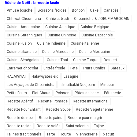
Bûche de Noël : la recette facile
Amuse bouche
Boissons froides
Bonbon
Cake
Canapés
Chhiwat Choumicha
Chhiwat bladi
Choumicha & L'OEUF MAROCAIN
Cuisine Americaine
Cuisine Asiatique
Cuisine Belgique
Cuisine Britanniques
Cuisine Chinoise
Cuisine Espagnole
Cuisine Fusion
Cuisine Indienne
Cuisine Italienne
Cuisine Libanaise
Cuisine Marocaine
Cuisine Mexicaine
Cuisine Sénégalaise
Cuisine Thai
Cuisine Turque
Dessert
Entremet chocolat
Entrée froide
Fete
Fruits Confits
Gâteaux
HALAWIYAT
Halawiyates eid
Lasagne
Les Voyages de Choumicha
Lilmatbakhi Noujoum
Minceur
Petits Fours
Plat Chaud
Poisson
Pâtes de base
Pâtisserie
Recette Apéritif
Recette Fromage
Recette International
Recette Pour Enfant
Recette Soupe
Recette Végétarienne
Recette de noel
Recette pains
Recette pour maigrir
Recette rapide
Recette salés
Saint valentin
Tajine
Tajines traditionnels
Tarte
Tourte
Viennoiserie
biscuit