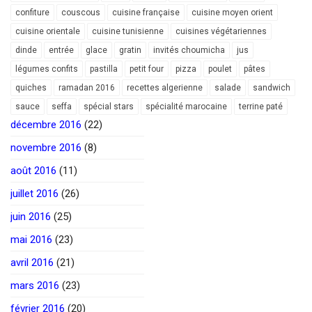
confiture
couscous
cuisine française
cuisine moyen orient
cuisine orientale
cuisine tunisienne
cuisines végétariennes
dinde
entrée
glace
gratin
invités choumicha
jus
légumes confits
pastilla
petit four
pizza
poulet
pâtes
quiches
ramadan 2016
recettes algerienne
salade
sandwich
sauce
seffa
spécial stars
spécialité marocaine
terrine paté
décembre 2016
(22)
novembre 2016
(8)
août 2016
(11)
juillet 2016
(26)
juin 2016
(25)
mai 2016
(23)
avril 2016
(21)
mars 2016
(23)
février 2016
(20)