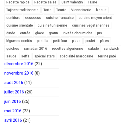
Recette rapide
Recette salés
Saint valentin
Tajine
Tajines traditionnels
Tarte
Tourte
Viennoiserie
biscuit
confiture
couscous
cuisine française
cuisine moyen orient
cuisine orientale
cuisine tunisienne
cuisines végétariennes
dinde
entrée
glace
gratin
invités choumicha
jus
légumes confits
pastilla
petit four
pizza
poulet
pâtes
quiches
ramadan 2016
recettes algerienne
salade
sandwich
sauce
seffa
spécial stars
spécialité marocaine
terrine paté
décembre 2016
(22)
novembre 2016
(8)
août 2016
(11)
juillet 2016
(26)
juin 2016
(25)
mai 2016
(23)
avril 2016
(21)