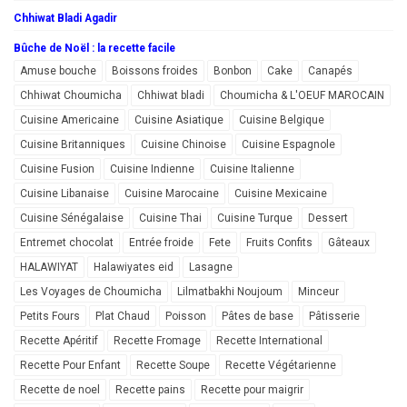
Chhiwat Bladi Agadir
Bûche de Noël : la recette facile
Amuse bouche
Boissons froides
Bonbon
Cake
Canapés
Chhiwat Choumicha
Chhiwat bladi
Choumicha & L'OEUF MAROCAIN
Cuisine Americaine
Cuisine Asiatique
Cuisine Belgique
Cuisine Britanniques
Cuisine Chinoise
Cuisine Espagnole
Cuisine Fusion
Cuisine Indienne
Cuisine Italienne
Cuisine Libanaise
Cuisine Marocaine
Cuisine Mexicaine
Cuisine Sénégalaise
Cuisine Thai
Cuisine Turque
Dessert
Entremet chocolat
Entrée froide
Fete
Fruits Confits
Gâteaux
HALAWIYAT
Halawiyates eid
Lasagne
Les Voyages de Choumicha
Lilmatbakhi Noujoum
Minceur
Petits Fours
Plat Chaud
Poisson
Pâtes de base
Pâtisserie
Recette Apéritif
Recette Fromage
Recette International
Recette Pour Enfant
Recette Soupe
Recette Végétarienne
Recette de noel
Recette pains
Recette pour maigrir