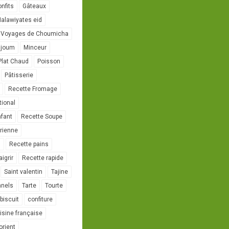
onfits
Gâteaux
alawiyates eid
 Voyages de Choumicha
ujoum
Minceur
Plat Chaud
Poisson
Pâtisserie
Recette Fromage
tional
nfant
Recette Soupe
rienne
l
Recette pains
igrir
Recette rapide
Saint valentin
Tajine
nnels
Tarte
Tourte
biscuit
confiture
isine française
orient