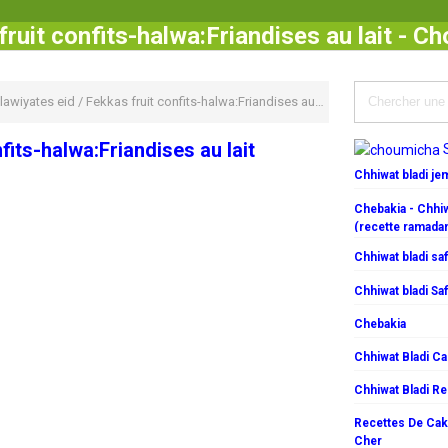
fruit confits-halwa:Friandises au lait - C
lawiyates eid
/
Fekkas fruit confits-halwa:Friandises au lait
fits-halwa:Friandises au lait
Chhiwat bladi j
Chebakia - Chhiw
(recette ramada
Chhiwat bladi saf
Chhiwat bladi Saf
Chebakia
Chhiwat Bladi C
Chhiwat Bladi R
Recettes De Cake
Cher