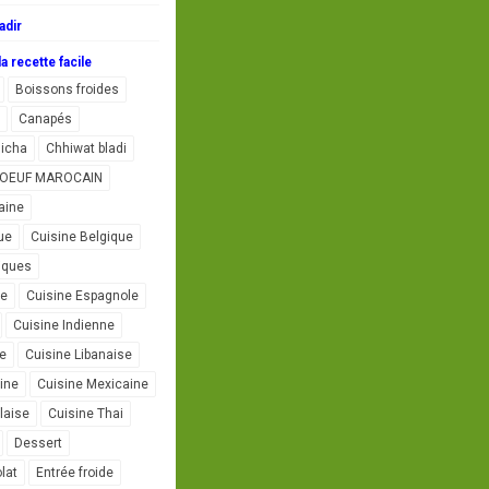
adir
a recette facile
Boissons froides
Canapés
icha
Chhiwat bladi
L'OEUF MAROCAIN
aine
ue
Cuisine Belgique
iques
se
Cuisine Espagnole
Cuisine Indienne
ne
Cuisine Libanaise
ine
Cuisine Mexicaine
laise
Cuisine Thai
Dessert
lat
Entrée froide