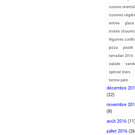
cuisine orienta
cuisines végét
entrée
glace
invités choumi
légumes confit
pizza
poulet
ramadan 2016
salade
sand
spécial stars
terrine paté
décembre 20
(22)
novembre 20
(8)
août 2016
(11
juillet 2016
(26