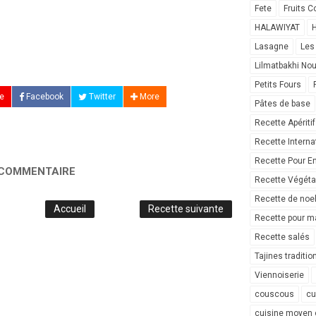
Fete
Fruits C
HALAWIYAT
H
Lasagne
Les
Lilmatbakhi No
Petits Fours
e
Facebook
Twitter
More
Pâtes de base
Recette Apéritif
Recette Interna
Recette Pour E
 COMMENTAIRE
Recette Végéta
Recette de noe
Accueil
Recette suivante
Recette pour ma
Recette salés
Tajines traditio
Viennoiserie
couscous
cu
cuisine moyen 