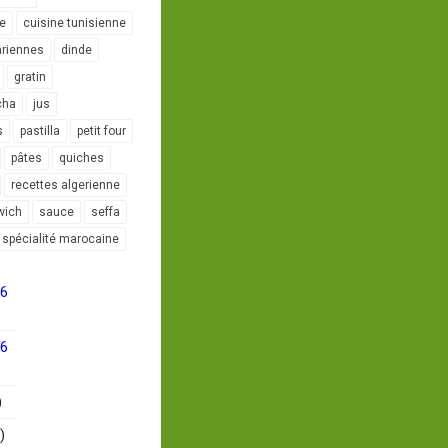
le
cuisine tunisienne
ariennes
dinde
gratin
cha
jus
s
pastilla
petit four
pâtes
quiches
recettes algerienne
wich
sauce
seffa
spécialité marocaine
16
16
)
)