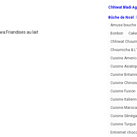
Chhiwat Bladi Ag
Bûche de Noël : l
Amuse bouche
wa:Friandises au lait
Bonbon
Cake
Chhiwat Choum
Choumicha & 
Cuisine Americ
Cuisine Asiatiq
Cuisine Britann
Cuisine Chinoi
Cuisine Fusion
Cuisine Italien
Cuisine Maroca
Cuisine Sénéga
Cuisine Turque
Entremet choco