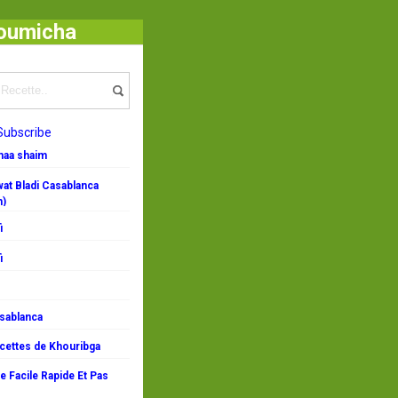
houmicha
Subscribe
emaa shaim
at Bladi Casablanca
n)
i
i
asablanca
ecettes de Khouribga
 Facile Rapide Et Pas