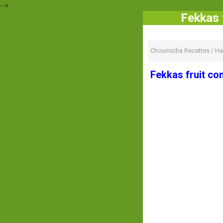
-->
Fekkas 
Choumicha Recettes
/
Ha
Fekkas fruit con