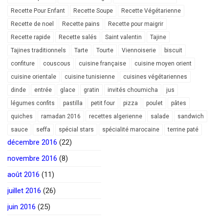
Recette Pour Enfant
Recette Soupe
Recette Végétarienne
Recette de noel
Recette pains
Recette pour maigrir
Recette rapide
Recette salés
Saint valentin
Tajine
Tajines traditionnels
Tarte
Tourte
Viennoiserie
biscuit
confiture
couscous
cuisine française
cuisine moyen orient
cuisine orientale
cuisine tunisienne
cuisines végétariennes
dinde
entrée
glace
gratin
invités choumicha
jus
légumes confits
pastilla
petit four
pizza
poulet
pâtes
quiches
ramadan 2016
recettes algerienne
salade
sandwich
sauce
seffa
spécial stars
spécialité marocaine
terrine paté
décembre 2016
(22)
novembre 2016
(8)
août 2016
(11)
juillet 2016
(26)
juin 2016
(25)