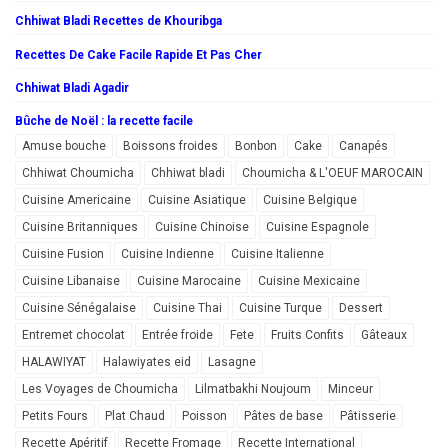
Chhiwat Bladi Recettes de Khouribga
Recettes De Cake Facile Rapide Et Pas Cher
Chhiwat Bladi Agadir
Bûche de Noël : la recette facile
Amuse bouche
Boissons froides
Bonbon
Cake
Canapés
Chhiwat Choumicha
Chhiwat bladi
Choumicha & L'OEUF MAROCAIN
Cuisine Americaine
Cuisine Asiatique
Cuisine Belgique
Cuisine Britanniques
Cuisine Chinoise
Cuisine Espagnole
Cuisine Fusion
Cuisine Indienne
Cuisine Italienne
Cuisine Libanaise
Cuisine Marocaine
Cuisine Mexicaine
Cuisine Sénégalaise
Cuisine Thai
Cuisine Turque
Dessert
Entremet chocolat
Entrée froide
Fete
Fruits Confits
Gâteaux
HALAWIYAT
Halawiyates eid
Lasagne
Les Voyages de Choumicha
Lilmatbakhi Noujoum
Minceur
Petits Fours
Plat Chaud
Poisson
Pâtes de base
Pâtisserie
Recette Apéritif
Recette Fromage
Recette International