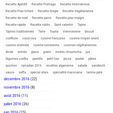
Recette Apéritif
Recette Fromage
Recette International
Recette Pour Enfant
Recette Soupe
Recette Végétarienne
Recette de noel
Recette pains
Recette pour maigrir
Recette rapide
Recette salés
Saint valentin
Tajine
Tajines traditionnels
Tarte
Tourte
Viennoiserie
biscuit
confiture
couscous
cuisine française
cuisine moyen orient
cuisine orientale
cuisine tunisienne
cuisines végétariennes
dinde
entrée
glace
gratin
invités choumicha
jus
légumes confits
pastilla
petit four
pizza
poulet
pâtes
quiches
ramadan 2016
recettes algerienne
salade
sandwich
sauce
seffa
spécial stars
spécialité marocaine
terrine paté
décembre 2016
(22)
novembre 2016
(8)
août 2016
(11)
juillet 2016
(26)
juin 2016
(25)