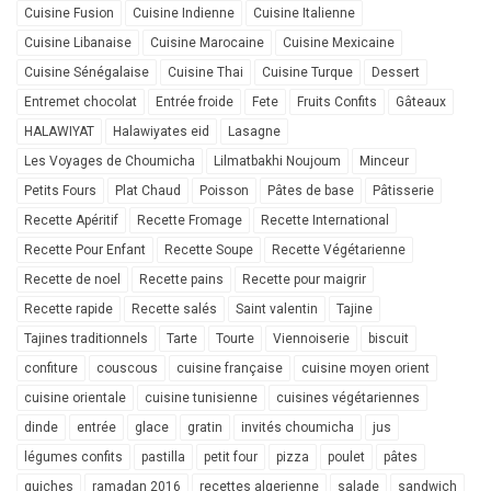
Cuisine Fusion
Cuisine Indienne
Cuisine Italienne
Cuisine Libanaise
Cuisine Marocaine
Cuisine Mexicaine
Cuisine Sénégalaise
Cuisine Thai
Cuisine Turque
Dessert
Entremet chocolat
Entrée froide
Fete
Fruits Confits
Gâteaux
HALAWIYAT
Halawiyates eid
Lasagne
Les Voyages de Choumicha
Lilmatbakhi Noujoum
Minceur
Petits Fours
Plat Chaud
Poisson
Pâtes de base
Pâtisserie
Recette Apéritif
Recette Fromage
Recette International
Recette Pour Enfant
Recette Soupe
Recette Végétarienne
Recette de noel
Recette pains
Recette pour maigrir
Recette rapide
Recette salés
Saint valentin
Tajine
Tajines traditionnels
Tarte
Tourte
Viennoiserie
biscuit
confiture
couscous
cuisine française
cuisine moyen orient
cuisine orientale
cuisine tunisienne
cuisines végétariennes
dinde
entrée
glace
gratin
invités choumicha
jus
légumes confits
pastilla
petit four
pizza
poulet
pâtes
quiches
ramadan 2016
recettes algerienne
salade
sandwich