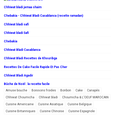
Chhiwat bladi jemaa shaim
Chebakia - Chhiwat Bladi Casablanca (recette ramadan)
Chhiwat bladi safi
Chhiwat bladi Safi
Chebakia
Chhiwat Bladi Casablanca
Chhiwat Bladi Recettes de Khouribga
Recettes De Cake Facile Rapide Et Pas Cher
Chhiwat Bladi Agadir
Bûche de Noël : la recette facile
Amuse bouche
Boissons froides
Bonbon
Cake
Canapés
Chhiwat Choumicha
Chhiwat bladi
Choumicha & L'OEUF MAROCAIN
Cuisine Americaine
Cuisine Asiatique
Cuisine Belgique
Cuisine Britanniques
Cuisine Chinoise
Cuisine Espagnole